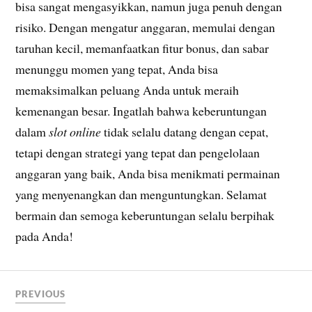
bisa sangat mengasyikkan, namun juga penuh dengan
risiko. Dengan mengatur anggaran, memulai dengan
taruhan kecil, memanfaatkan fitur bonus, dan sabar
menunggu momen yang tepat, Anda bisa
memaksimalkan peluang Anda untuk meraih
kemenangan besar. Ingatlah bahwa keberuntungan
dalam
slot online
tidak selalu datang dengan cepat,
tetapi dengan strategi yang tepat dan pengelolaan
anggaran yang baik, Anda bisa menikmati permainan
yang menyenangkan dan menguntungkan. Selamat
bermain dan semoga keberuntungan selalu berpihak
pada Anda!
PREVIOUS