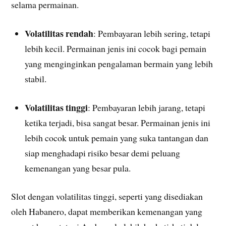
selama permainan.
Volatilitas rendah
: Pembayaran lebih sering, tetapi
lebih kecil. Permainan jenis ini cocok bagi pemain
yang menginginkan pengalaman bermain yang lebih
stabil.
Volatilitas tinggi
: Pembayaran lebih jarang, tetapi
ketika terjadi, bisa sangat besar. Permainan jenis ini
lebih cocok untuk pemain yang suka tantangan dan
siap menghadapi risiko besar demi peluang
kemenangan yang besar pula.
Slot dengan volatilitas tinggi, seperti yang disediakan
oleh Habanero, dapat memberikan kemenangan yang