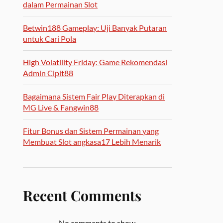
dalam Permainan Slot
Betwin188 Gameplay: Uji Banyak Putaran
untuk Cari Pola
High Volatility Friday: Game Rekomendasi
Admin Cipit88
Bagaimana Sistem Fair Play Diterapkan di
MG Live & Fangwin88
Fitur Bonus dan Sistem Permainan yang
Membuat Slot angkasa17 Lebih Menarik
Recent Comments
No comments to show.