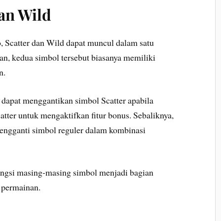
dan Wild
 Scatter dan Wild dapat muncul dalam satu
n, kedua simbol tersebut biasanya memiliki
n.
dapat menggantikan simbol Scatter apabila
tter untuk mengaktifkan fitur bonus. Sebaliknya,
 pengganti simbol reguler dalam kombinasi
ungsi masing-masing simbol menjadi bagian
 permainan.