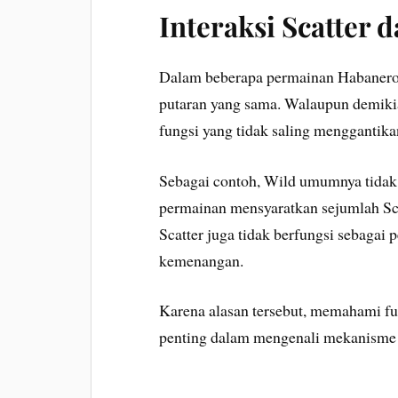
Interaksi Scatter 
Dalam beberapa permainan Habanero,
putaran yang sama. Walaupun demikia
fungsi yang tidak saling menggantika
Sebagai contoh, Wild umumnya tidak 
permainan mensyaratkan sejumlah Sca
Scatter juga tidak berfungsi sebagai
kemenangan.
Karena alasan tersebut, memahami f
penting dalam mengenali mekanisme