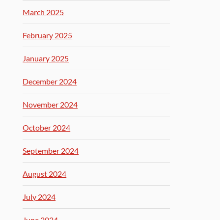
March 2025
February 2025
January 2025
December 2024
November 2024
October 2024
September 2024
August 2024
July 2024
June 2024