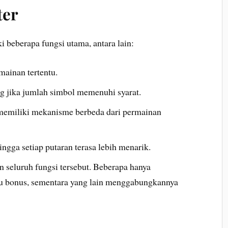
ter
 beberapa fungsi utama, antara lain:
mainan tertentu.
 jika jumlah simbol memenuhi syarat.
memiliki mekanisme berbeda dari permainan
gga setiap putaran terasa lebih menarik.
seluruh fungsi tersebut. Beberapa hanya
u bonus, sementara yang lain menggabungkannya