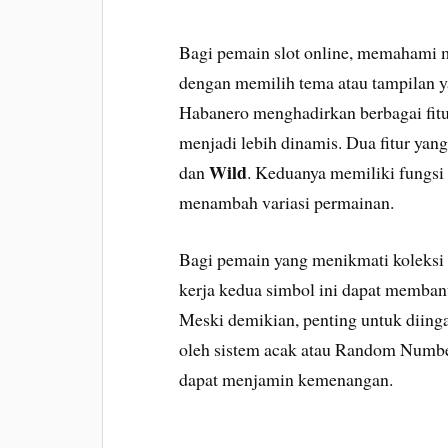
Bagi pemain slot online, memahami 
dengan memilih tema atau tampilan 
Habanero menghadirkan berbagai fi
menjadi lebih dinamis. Dua fitur yan
Wild
dan
. Keduanya memiliki fungsi
menambah variasi permainan.
Bagi pemain yang menikmati koleksi
kerja kedua simbol ini dapat memban
Meski demikian, penting untuk diinga
oleh sistem acak atau Random Number
dapat menjamin kemenangan.