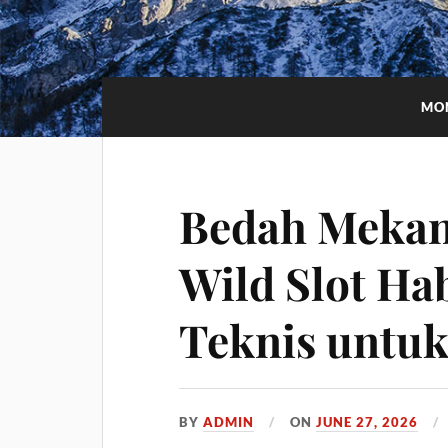
MO
Bedah Mekan
Wild Slot Ha
Teknis untuk
BY
ADMIN
ON
JUNE 27, 2026