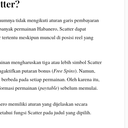
tter?
mumnya tidak mengikuti aturan garis pembayaran
a banyak permainan Habanero, Scatter dapat
tertentu meskipun muncul di posisi reel yang
inan mengharuskan tiga atau lebih simbol Scatter
gaktifkan putaran bonus (
Free Spins
). Namun,
 berbeda pada setiap permainan. Oleh karena itu,
formasi permainan (
paytable
) sebelum memulai.
ero memiliki aturan yang dijelaskan secara
ahui fungsi Scatter pada judul yang dipilih.