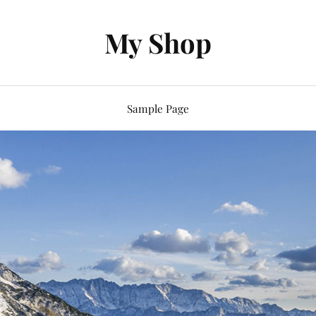
My Shop
Sample Page