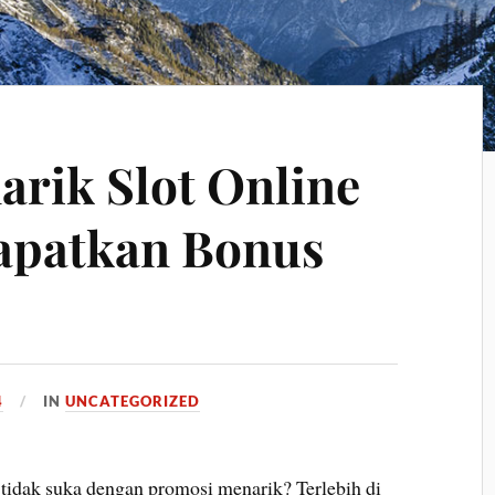
rik Slot Online
apatkan Bonus
4
IN
UNCATEGORIZED
g tidak suka dengan promosi menarik? Terlebih di