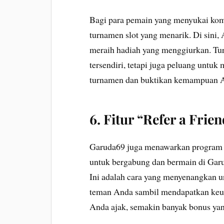
Bagi para pemain yang menyukai kom
turnamen slot yang menarik. Di sini,
meraih hadiah yang menggiurkan. Tu
tersendiri, tetapi juga peluang untu
turnamen dan buktikan kemampuan An
6. Fitur “Refer a Frie
Garuda69 juga menawarkan program “
untuk bergabung dan bermain di Gar
Ini adalah cara yang menyenangkan u
teman Anda sambil mendapatkan keu
Anda ajak, semakin banyak bonus ya