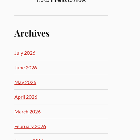
Archives
July 2026
June 2026
May 2026
April 2026
March 2026
February 2026