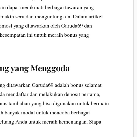
main dapat menikmati berbagai tawaran yang
makin seru dan menguntungkan. Dalam artikel
promosi yang ditawarkan oleh Garuda69 dan
esempatan ini untuk meraih bonus yang
ang yang Menggoda
ang ditawarkan Garuda69 adalah bonus selamat
da mendaftar dan melakukan deposit pertama,
nus tambahan yang bisa digunakan untuk bermain
bih banyak modal untuk mencoba berbagai
eluang Anda untuk meraih kemenangan. Siapa