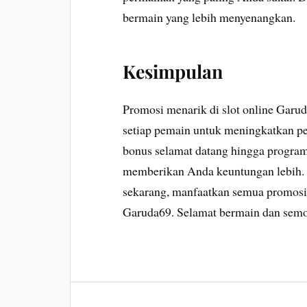
bermain yang lebih menyenangkan.
Kesimpulan
Promosi menarik di slot online Garu
setiap pemain untuk meningkatkan p
bonus selamat datang hingga program 
memberikan Anda keuntungan lebih. J
sekarang, manfaatkan semua promosi 
Garuda69. Selamat bermain dan semo