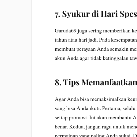
7. Syukur di Hari Spes
Garuda69 juga sering memberikan keju
tahun atau hari jadi. Pada kesempata
membuat perayaan Anda semakin meri
akun Anda agar tidak ketinggalan tawa
8. Tips Memanfaatka
Agar Anda bisa memaksimalkan keuntu
yang bisa Anda ikuti. Pertama, selalu
setiap promosi. Ini akan membantu
benar. Kedua, jangan ragu untuk men
permainan yang paling Anda sukai. D