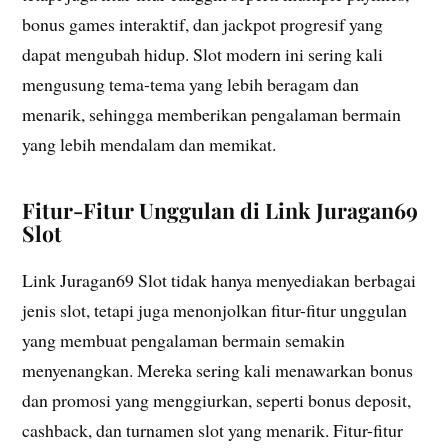
bonus games interaktif, dan jackpot progresif yang
dapat mengubah hidup. Slot modern ini sering kali
mengusung tema-tema yang lebih beragam dan
menarik, sehingga memberikan pengalaman bermain
yang lebih mendalam dan memikat.
Fitur-Fitur Unggulan di Link Juragan69
Slot
Link Juragan69 Slot tidak hanya menyediakan berbagai
jenis slot, tetapi juga menonjolkan fitur-fitur unggulan
yang membuat pengalaman bermain semakin
menyenangkan. Mereka sering kali menawarkan bonus
dan promosi yang menggiurkan, seperti bonus deposit,
cashback, dan turnamen slot yang menarik. Fitur-fitur