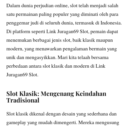
Dalam dunia perjudian online, slot telah menjadi salah
satu permainan paling populer yang diminati oleh para
penggemar judi di seluruh dunia, termasuk di Indonesia.
Di platform seperti Link Juragan69 Slot, pemain dapat
menemukan berbagai jenis slot, baik klasik maupun
modern, yang menawarkan pengalaman bermain yang
unik dan mengasyikkan. Mari kita telaah bersama
perbedaan antara slot klasik dan modern di Link
Juragan69 Slot.
Slot Klasik: Mengenang Keindahan
Tradisional
Slot klasik dikenal dengan desain yang sederhana dan
gameplay yang mudah dimengerti. Mereka mengusung