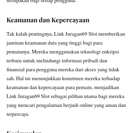
terlupakan bagi setiap pengguna.
Keamanan dan Kepercayaan
Tak kalah pentingnya, Link Juragan69 Slot memberikan
jaminan keamanan data yang tinggi bagi para
pemainnya. Mereka menggunakan teknologi enkripsi
terbaru untuk melindungi informasi pribadi dan
finansial para pengguna mereka dari akses yang tidak
sah. Hal ini menunjukkan komitmen mereka terhadap
keamanan dan kepercayaan para pemain, menjadikan
Link Juragan69 Slot sebagai pilihan utama bagi mereka
yang mencari pengalaman berjudi online yang aman dan
terpercaya.