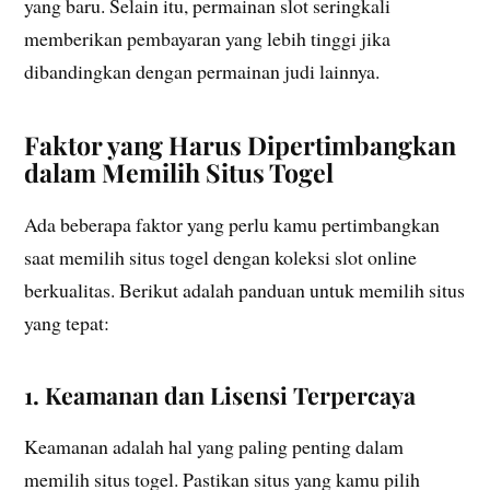
yang baru. Selain itu, permainan slot seringkali
memberikan pembayaran yang lebih tinggi jika
dibandingkan dengan permainan judi lainnya.
Faktor yang Harus Dipertimbangkan
dalam Memilih Situs Togel
Ada beberapa faktor yang perlu kamu pertimbangkan
saat memilih situs togel dengan koleksi slot online
berkualitas. Berikut adalah panduan untuk memilih situs
yang tepat:
1. Keamanan dan Lisensi Terpercaya
Keamanan adalah hal yang paling penting dalam
memilih situs togel. Pastikan situs yang kamu pilih