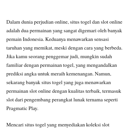
Dalam dunia perjudian online, situs togel dan slot online
adalah dua permainan yang sangat digemari oleh banyak
pemain Indonesia. Keduanya menawarkan sensasi
taruhan yang memikat, meski dengan cara yang berbeda.
Jika kamu seorang penggemar judi, mungkin sudah
familiar dengan permainan togel, yang mengandalkan
prediksi angka untuk meraih kemenangan. Namun,
sekarang banyak situs togel yang juga menawarkan
permainan slot online dengan kualitas terbaik, termasuk
slot dari pengembang perangkat lunak ternama seperti
Pragmatic Play.
Mencari situs togel yang menyediakan koleksi slot