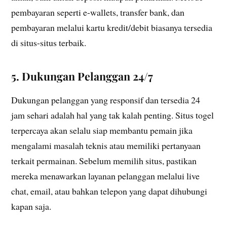
pembayaran seperti e-wallets, transfer bank, dan
pembayaran melalui kartu kredit/debit biasanya tersedia
di situs-situs terbaik.
5. Dukungan Pelanggan 24/7
Dukungan pelanggan yang responsif dan tersedia 24
jam sehari adalah hal yang tak kalah penting. Situs togel
terpercaya akan selalu siap membantu pemain jika
mengalami masalah teknis atau memiliki pertanyaan
terkait permainan. Sebelum memilih situs, pastikan
mereka menawarkan layanan pelanggan melalui live
chat, email, atau bahkan telepon yang dapat dihubungi
kapan saja.