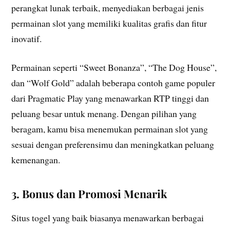
perangkat lunak terbaik, menyediakan berbagai jenis
permainan slot yang memiliki kualitas grafis dan fitur
inovatif.
Permainan seperti “Sweet Bonanza”, “The Dog House”,
dan “Wolf Gold” adalah beberapa contoh game populer
dari Pragmatic Play yang menawarkan RTP tinggi dan
peluang besar untuk menang. Dengan pilihan yang
beragam, kamu bisa menemukan permainan slot yang
sesuai dengan preferensimu dan meningkatkan peluang
kemenangan.
3. Bonus dan Promosi Menarik
Situs togel yang baik biasanya menawarkan berbagai