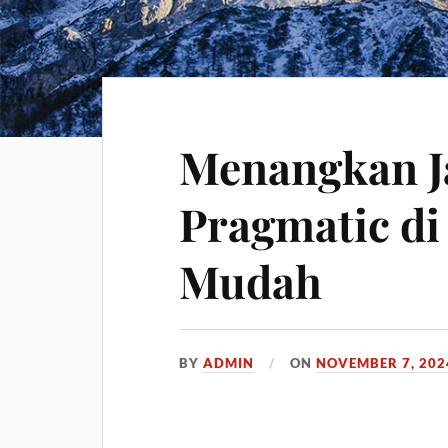
Menangkan J
Pragmatic di
Mudah
BY
ADMIN
ON
NOVEMBER 7, 202