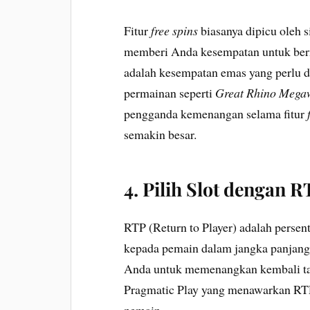
Fitur
free spins
biasanya dipicu oleh s
memberi Anda kesempatan untuk ber
adalah kesempatan emas yang perlu d
permainan seperti
Great Rhino Mega
pengganda kemenangan selama fitur
semakin besar.
4.
Pilih Slot dengan R
RTP (Return to Player) adalah persent
kepada pemain dalam jangka panjang.
Anda untuk memenangkan kembali t
Pragmatic Play yang menawarkan RTP
pemain.