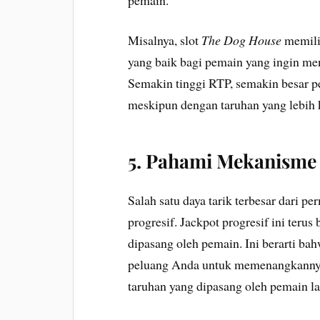
Misalnya, slot
The Dog House
memili
yang baik bagi pemain yang ingin me
Semakin tinggi RTP, semakin besar
meskipun dengan taruhan yang lebih k
5.
Pahami Mekanisme J
Salah satu daya tarik terbesar dari p
progresif. Jackpot progresif ini teru
dipasang oleh pemain. Ini berarti ba
peluang Anda untuk memenangkannya
taruhan yang dipasang oleh pemain la