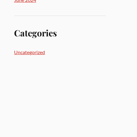
Categories
Uncategorized