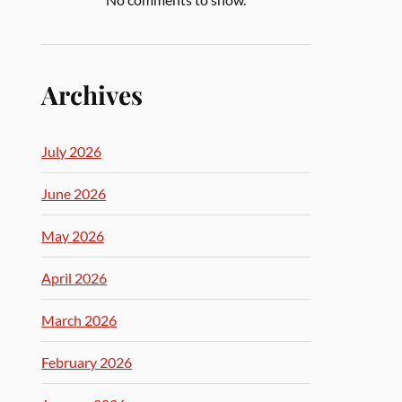
Archives
July 2026
June 2026
May 2026
April 2026
March 2026
February 2026