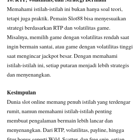
Memahami istilah-istilah ini bukan hanya soal teori,
tetapi juga praktik. Pemain Slot88 bisa menyesuaikan
strategi berdasarkan RTP dan volatilitas game.
Misalnya, memilih game dengan volatilitas rendah saat
ingin bermain santai, atau game dengan volatilitas tinggi
saat mengincar jackpot besar. Dengan memahami
istilah-istilah ini, setiap putaran menjadi lebih strategis
dan menyenangkan.
Kesimpulan
Dunia slot online memang penuh istilah yang terdengar
rumit, namun memahami istilah-istilah penting
membuat pengalaman bermain lebih lancar dan
menyenangkan. Dari RTP, volatilitas, payline, hingga
fitur bonus seperti Wild, Scatter, dan free spin, setiap