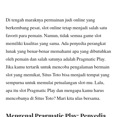
Di tengah maraknya permainan judi online yang
berkembang pesat, slot online tetap menjadi salah satu
favorit para pemain. Namun, tidak semua game slot
memiliki kualitas yang sama. Ada penyedia perangkat
lunak yang benar-benar memahami apa yang dibutuhkan
oleh pemain dan salah satunya adalah Pragmatic Play.
Jika kamu tertarik untuk mencoba pengalaman bermain
slot yang memikat, Situs Toto bisa menjadi tempat yang
sempurna untuk memulai petualangan slot-mu. Lalu,
apa itu slot Pragmatic Play dan mengapa kamu harus
mencobanya di Situs Toto? Mari kita ulas bersama.
Mengenal Pragmatic Play: Penyedia