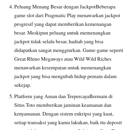
Peluang Menang Besar dengan JackpotBeberapa
game slot dari Pragmatic Play menawarkan jackpot
progresif yang dapat memberikan kemenangan
besar. Meskipun peluang untuk memenangkan
jackpot tidak selalu besar, hadiah yang bisa
didapatkan sangat menggiurkan. Game-game seperti
Great Rhino Megaways atau Wild Wild Riches
menawarkan kesempatan untuk memenangkan
jackpot yang bisa mengubah hidup pemain dalam
sekejap.
Platform yang Aman dan TerpercayaBermain di
Situs Toto memberikan jaminan keamanan dan
kenyamanan. Dengan sistem enkripsi yang kuat,
setiap transaksi yang kamu lakukan, baik itu deposit