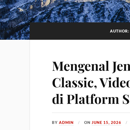
AUTHOR
Mengenal Jeni
Classic, Vide
di Platform S
BY
ADMIN
ON
JUNE 15, 2026