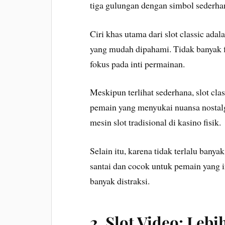
tiga gulungan dengan simbol sederhan
Ciri khas utama dari slot classic ada
yang mudah dipahami. Tidak banyak f
fokus pada inti permainan.
Meskipun terlihat sederhana, slot clas
pemain yang menyukai nuansa nostal
mesin slot tradisional di kasino fisik.
Selain itu, karena tidak terlalu banyak
santai dan cocok untuk pemain yang
banyak distraksi.
2. Slot Video: Le