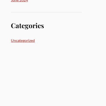
Categories
Uncategorized