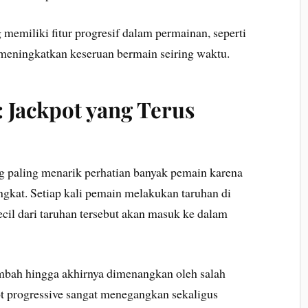
g memiliki fitur progresif dalam permainan, seperti
a meningkatkan keseruan bermain seiring waktu.
e: Jackpot yang Terus
 paling menarik perhatian banyak pemain karena
gkat. Setiap kali pemain melakukan taruhan di
cil dari taruhan tersebut akan masuk ke dalam
rtambah hingga akhirnya dimenangkan oleh salah
ot progressive sangat menegangkan sekaligus